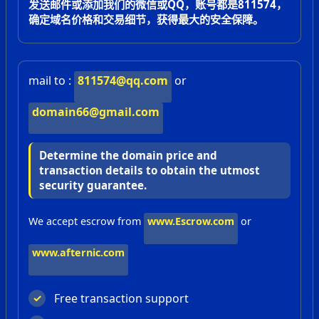
发送邮件或添加我们的微信或QQ，账号都是811574，
确定域名价格和交易细节，获得最大的安全保障。
mail to :
811574@qq.com
or
domain66@gmail.com
Determine the domain price and
transaction details to obtain the utmost
security guarantee.
We accept escrow from
www.Escrow.com
or
www.afternic.com
Free transaction support